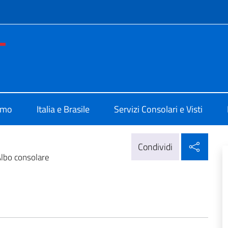
e menù
ia di Porto Alegre
amo
Italia e Brasile
Servizi Consolari e Visti
Condi
Condividi
lbo consolare