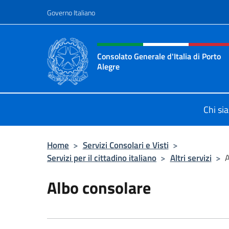
Salta al contenuto
Governo Italiano
Intestazione sito, social 
Consolato Generale d'Italia di Porto
Alegre
Il sito ufficiale del Consolato d'Ital
Chi si
Home
>
Servizi Consolari e Visti
>
Servizi per il cittadino italiano
>
Altri servizi
>
A
Albo consolare