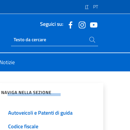
IT
PT
Seguici su:
Cerca nel sito
Ricerca sito live
Notizie
vidi sui Social Network
Servizi notarili
NAVIGA NELLA SEZIONE
Adozioni Internazionali
Autoveicoli e Patenti di guida
Codice fiscale