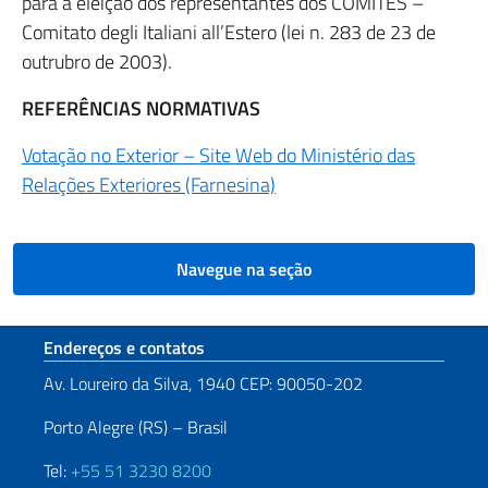
para a eleição dos representantes dos COMITES –
Comitato degli Italiani all’Estero (lei n. 283 de 23 de
outrubro de 2003).
REFERÊNCIAS NORMATIVAS
Votação no Exterior – Site Web do Ministério das
Relações Exteriores (Farnesina)
Navegue na seção
Seção de rodapé
Endereços e contatos
Av. Loureiro da Silva, 1940 CEP: 90050-202
Porto Alegre (RS) – Brasil
Tel:
+55 51 3230 8200