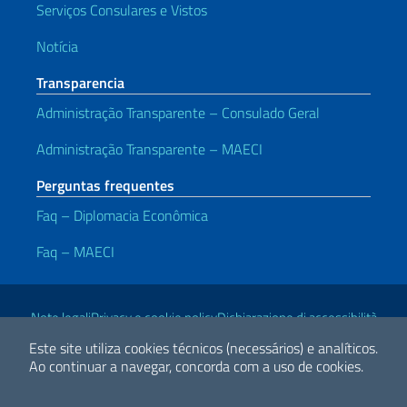
Serviços Consulares e Vistos
Notícia
Transparencia
Administração Transparente – Consulado Geral
Administração Transparente – MAECI
Perguntas frequentes
Faq – Diplomacia Econômica
Faq – MAECI
Links Úteis
Note legali
Privacy e cookie policy
Dichiarazione di accessibilità
Este site utiliza cookies técnicos (necessários) e analíticos.
Ao continuar a navegar, concorda com a uso de cookies.
2026 Direitos Autorais Ministério das Relações Exteriores e