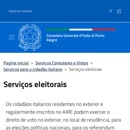
Ir para o conteúdo
IT
PT
Governo italiano
Site, social e cabeçalho do menu
Consolato Generale d'Italia di Porto
Alegre
Il sito ufficiale del Consolato d'Italia di Port
Pagina inicial
>
Serviços Consulares e Vistos
>
Serviços para o cidadão italiano
>
Serviços eleitorais
Serviços eleitorais
Os cidadãos italianos residentes no exterior e
regularmente inscritos no AIRE podem exercer o
direito de voto no exterior, no local de residência, para
as eleições políticas nacionais, para os referendum