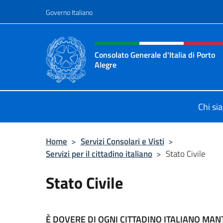
Salta al contenuto
Governo Italiano
Intestazione sito, social 
Consolato Generale d'Italia di Porto
Alegre
Il sito ufficiale del Consolato d'Ital
Chi si
Home
>
Servizi Consolari e Visti
>
Servizi per il cittadino italiano
>
Stato Civile
Stato Civile
È DOVERE DI OGNI CITTADINO ITALIANO MA