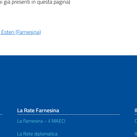
ni già presenti in questa pagina)
 Esteri (Farnesina)
La Rate Farnesina
I
La Farnesina – il MAECI
C
La Rete diplomatica
I