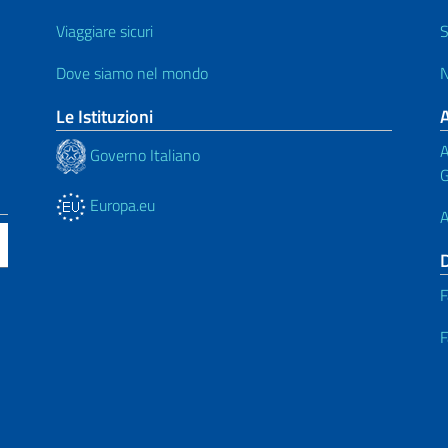
Viaggiare sicuri
S
Dove siamo nel mondo
N
Le Istituzioni
A
Governo Italiano
G
Europa.eu
A
F
F