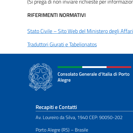
(Si prega di non inviare richieste per informazio
RIFERIMENTI NORMATIVI
Stato Civile – Sito Web del Ministero degli Affari
Traduttori Giurati e Tabelionatos
Consolato Generale d'Italia di Porto
Alegre
Sezione footer
Recapiti e Contatti
Av. Loureiro da Silva, 1940 CEP: 90050-202
Porto Alegre (RS) – Brasile