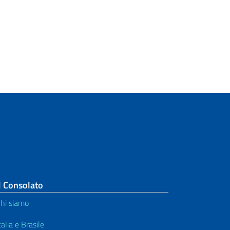
l Consolato
hi siamo
talia e Brasile