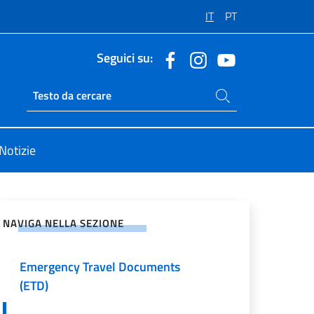
IT
PT
Seguici su:
Cerca nel sito
Ricerca sito live
Notizie
vidi sui Social Network
NAVIGA NELLA SEZIONE
Passaporti
Emergency Travel Documents
(ETD)