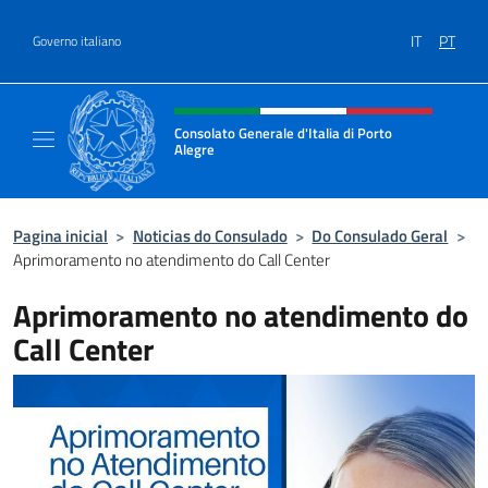
Ir para o conteúdo
IT
PT
Governo italiano
Site, social e cabeçalho do menu
Consolato Generale d'Italia di Porto
Alegre
Il sito ufficiale del Consolato d'Italia di Port
Pagina inicial
>
Noticias do Consulado
>
Do Consulado Geral
>
Aprimoramento no atendimento do Call Center
Aprimoramento no atendimento do
Call Center