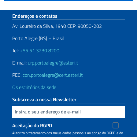
Seção de rodapé
Endereços e contatos
Av. Loureiro da Silva, 1940 CEP: 90050-202
Porto Alegre (RS) – Brasil
Tel:
+55 51 3230 8200
E-mail:
urp.portoalegre@esteri.it
PEC:
con.portoalegre@cert.esteri.it
Os escritórios da sede
Subscreva a nossa Newsletter
Inserisci la tua email
Aceitação do RGPD
Autorizo o tratamento dos meus dados pessoais ao abrigo do RGPD e do