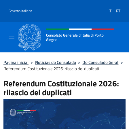
Ir para o conteúdo
IT
PT
Governo italiano
Site, social e cabeçalho do menu
Consolato Generale d'Italia di Porto
Alegre
Il sito ufficiale del Consolato d'Italia di Port
Pagina inicial
>
Noticias do Consulado
>
Do Consulado Geral
>
Referendum Costituzionale 2026: rilascio dei duplicati
Referendum Costituzionale 2026:
rilascio dei duplicati