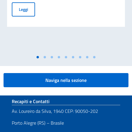
Cessazione della validità della carta d’identità cartacea per 
Leggi
Naviga nella sezione
Sezione footer
Recapiti e Contatti
Av. Loureiro da Silva, 1940 CEP: 90050-202
Porto Alegre (RS) – Brasile