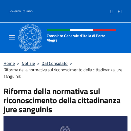
Salta al contenuto
IT
PT
Governo Italiano
Intestazione sito, social e menù
Consolato Generale d'Italia di Porto
Alegre
Il sito ufficiale del Consolato d'Italia di Port
Home
>
Notizie
>
Dal Consolato
>
Riforma della normativa sul riconoscimento della cittadinanza jure
sanguinis
Riforma della normativa sul
riconoscimento della cittadinanza
jure sanguinis