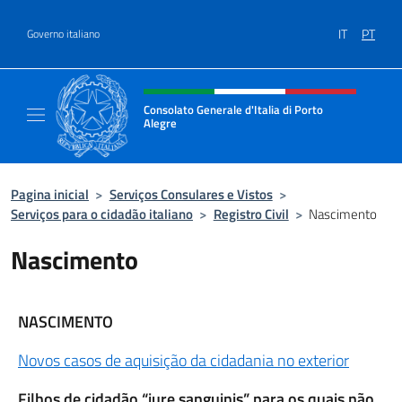
Ir para o conteúdo
IT
PT
Governo italiano
Site, social e cabeçalho do menu
Consolato Generale d'Italia di Porto
Alegre
Il sito ufficiale del Consolato d'Italia di Port
Pagina inicial
>
Serviços Consulares e Vistos
>
Serviços para o cidadão italiano
>
Registro Civil
>
Nascimento
Nascimento
NASCIMENTO
Novos casos de aquisição da cidadania no exterior
Filhos de cidadão “jure sanguinis” para os quais não