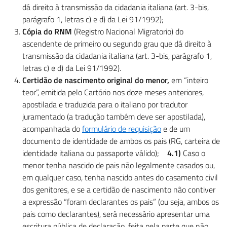
dá direito à transmissão da cidadania italiana (art. 3-bis,
parágrafo 1, letras c) e d) da Lei 91/1992);
Cópia do RNM
(Registro Nacional Migratorio) do
ascendente de primeiro ou segundo grau que dá direito à
transmissão da cidadania italiana (art. 3-bis, parágrafo 1,
letras c) e d) da Lei 91/1992).
Certidão de nascimento original do menor,
em “inteiro
teor”, emitida pelo Cartório nos doze meses anteriores,
apostilada e traduzida para o italiano por tradutor
juramentado (a tradução também deve ser apostilada),
acompanhada do
formulário de requisição
e de um
documento de identidade de ambos os pais (RG, carteira de
identidade italiana ou passaporte válido);
4.1)
Caso o
menor tenha nascido de pais não legalmente casados ou,
em qualquer caso, tenha nascido antes do casamento civil
dos genitores, e se a certidão de nascimento não contiver
a expressão “foram declarantes os pais” (ou seja, ambos os
pais como declarantes), será necessário apresentar uma
escritura pública de declaração, feita pela parte que não