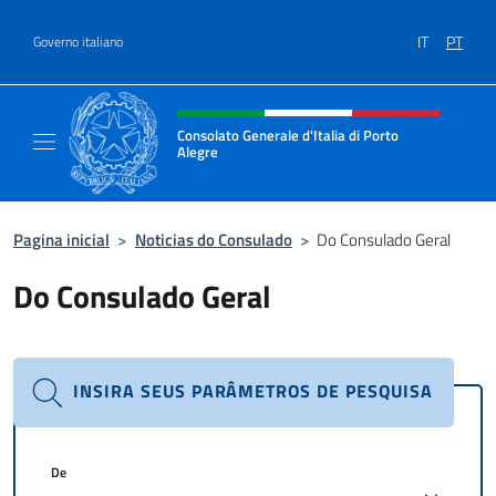
Ir para o conteúdo
IT
PT
Governo italiano
Site, social e cabeçalho do menu
Consolato Generale d'Italia di Porto
Alegre
Il sito ufficiale del Consolato d'Italia di Port
Pagina inicial
>
Noticias do Consulado
>
Do Consulado Geral
Do Consulado Geral
INSIRA SEUS PARÂMETROS DE PESQUISA
De