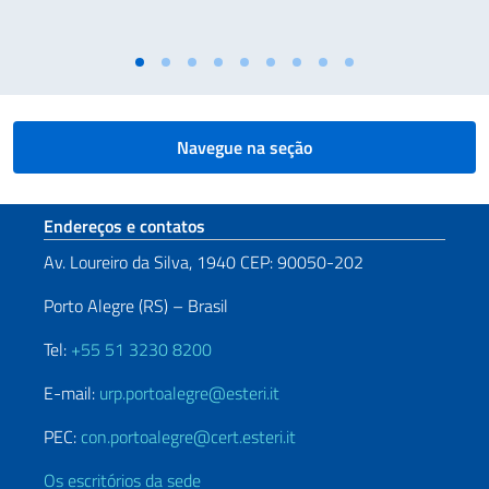
Navegue na seção
Seção de rodapé
Endereços e contatos
Av. Loureiro da Silva, 1940 CEP: 90050-202
Porto Alegre (RS) – Brasil
Tel:
+55 51 3230 8200
E-mail:
urp.portoalegre@esteri.it
PEC:
con.portoalegre@cert.esteri.it
Os escritórios da sede