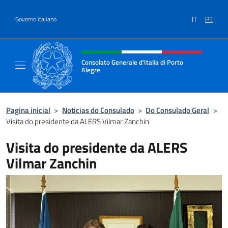
Ir para o conteúdo
IT
PT
Governo italiano
Site, social e cabeçalho do menu
Consolato Generale d'Italia di Porto
Alegre
Il sito ufficiale del Consolato d'Italia di Port
Pagina inicial
>
Noticias do Consulado
>
Do Consulado Geral
>
Visita do presidente da ALERS Vilmar Zanchin
Visita do presidente da ALERS
Vilmar Zanchin