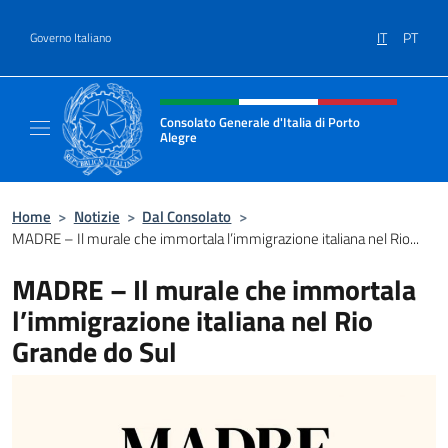
Salta al contenuto
IT
PT
Governo Italiano
Intestazione sito, social e menù
Consolato Generale d'Italia di Porto
Alegre
Il sito ufficiale del Consolato d'Italia di Port
Home
>
Notizie
>
Dal Consolato
>
MADRE – Il murale che immortala l’immigrazione italiana nel Rio...
MADRE – Il murale che immortala
l’immigrazione italiana nel Rio
Grande do Sul