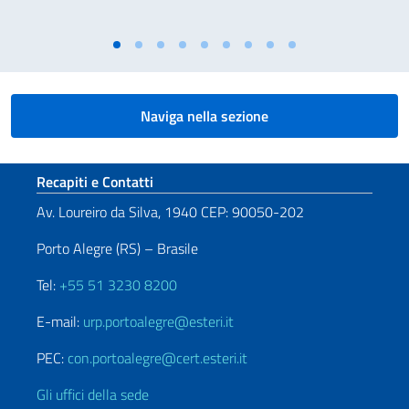
Naviga nella sezione
Sezione footer
Recapiti e Contatti
Av. Loureiro da Silva, 1940 CEP: 90050-202
Porto Alegre (RS) – Brasile
Tel:
+55 51 3230 8200
E-mail:
urp.portoalegre@esteri.it
PEC:
con.portoalegre@cert.esteri.it
Gli uffici della sede