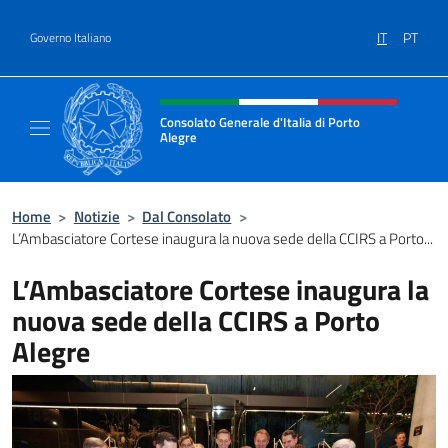
Salta al contenuto
IT
PT
Governo Italiano
Intestazione sito, social e menù
Consolato Generale d'Italia di Porto
Alegre
Il sito ufficiale del Consolato d'Italia di Port
Home
>
Notizie
>
Dal Consolato
>
L’Ambasciatore Cortese inaugura la nuova sede della CCIRS a Porto...
L’Ambasciatore Cortese inaugura la
nuova sede della CCIRS a Porto
Alegre