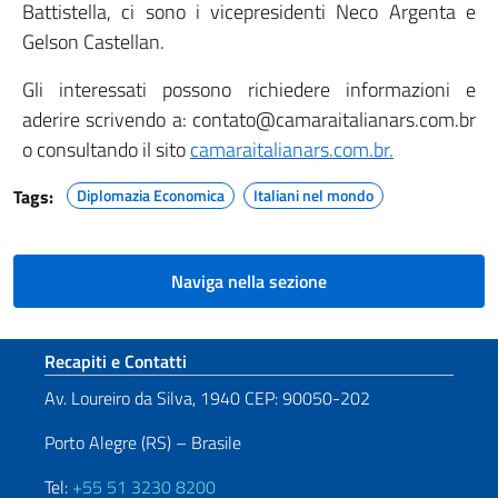
Battistella, ci sono i vicepresidenti Neco Argenta e
Gelson Castellan.
Gli interessati possono richiedere informazioni e
aderire scrivendo a: contato@camaraitalianars.com.br
o consultando il sito
camaraitalianars.com.br.
Tags:
Diplomazia Economica
Italiani nel mondo
Naviga nella sezione
Sezione footer
Recapiti e Contatti
Av. Loureiro da Silva, 1940 CEP: 90050-202
Porto Alegre (RS) – Brasile
Tel:
+55 51 3230 8200