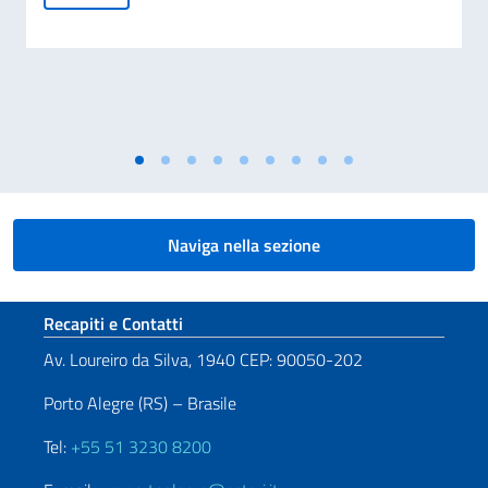
Naviga nella sezione
Sezione footer
Recapiti e Contatti
Av. Loureiro da Silva, 1940 CEP: 90050-202
Porto Alegre (RS) – Brasile
Tel:
+55 51 3230 8200