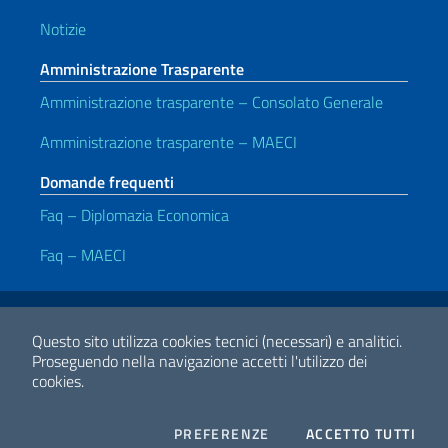
Notizie
Amministrazione Trasparente
Amministrazione trasparente – Consolato Generale
Amministrazione trasparente – MAECI
Domande frequenti
Faq – Diplomazia Economica
Faq – MAECI
Link Utili
Note legali
Privacy e cookie policy
Dichiarazione di accessibilità
Questo sito utilizza cookies tecnici (necessari) e analitici.
Proseguendo nella navigazione accetti l'utilizzo dei
cookies.
2026 Copyright Ministero degli Affari Esteri e della Cooperazione
Internazionale
COOKIES
I CO
PREFERENZE
ACCETTO TUTTI