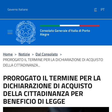
Salta al contenuto
IT
PT
Governo Italiano
Intestazione sito, social e menù
Consolato Generale d'Italia di Porto
Alegre
Il sito ufficiale del Consolato d'Italia di Port
Home
>
Notizie
>
Dal Consolato
>
PROROGATO IL TERMINE PER LA DICHIARAZIONE DI ACQUISTO
DELLA CITTADINANZA...
PROROGATO IL TERMINE PER LA
DICHIARAZIONE DI ACQUISTO
DELLA CITTADINANZA PER
BENEFICIO DI LEGGE