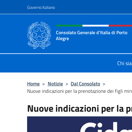
Salta al contenuto
Governo Italiano
Intestazione sito, social 
Consolato Generale d'Italia di Porto
Alegre
Il sito ufficiale del Consolato d'Ital
Chi si
Home
>
Notizie
>
Dal Consolato
>
Nuove indicazioni per la prenotazione dei figli min
Nuove indicazioni per la p