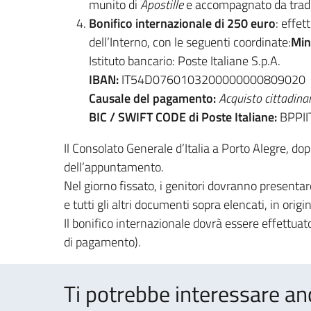
munito di
Apostille
e accompagnato da traduz
Bonifico internazionale di 250 euro
: effet
dell’Interno, con le seguenti coordinate:
Min
Istituto bancario: Poste Italiane S.p.A.
IBAN:
IT54D0760103200000000809020
Causale del pagamento:
Acquisto cittadina
BIC / SWIFT CODE di Poste Italiane:
BPPII
Il Consolato Generale d’Italia a Porto Alegre, dop
dell’appuntamento.
Nel giorno fissato, i genitori dovranno presenta
e tutti gli altri documenti sopra elencati, in origi
Il bonifico internazionale dovrà essere effettuat
di pagamento).
Ti potrebbe interessare an