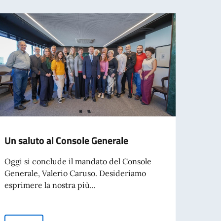
Un saluto al Console Generale
Itali
cultu
Oggi si conclude il mandato del Console
Gran
Generale, Valerio Caruso. Desideriamo
esprimere la nostra più...
Si è 
prima
Grand