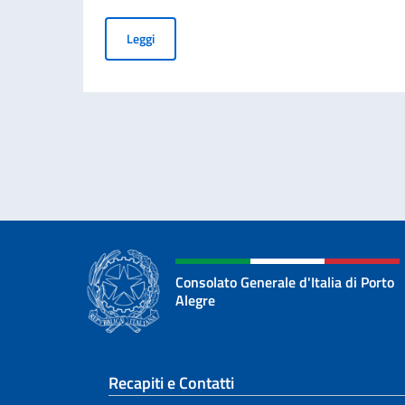
Cessazione della validità della carta d’identità
Leggi
Consolato Generale d'Italia di Porto
Alegre
Sezione footer
Recapiti e Contatti