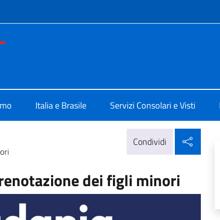
e menù
ia di Porto Alegre
amo
Italia e Brasile
Servizi Consolari e Visti
Condi
Condividi
ori
renotazione dei figli minori