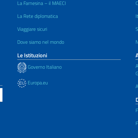
La Farnesina – il MAECI
C
La Rete diplomatica
I
Viaggiare sicuri
S
Dove siamo nel mondo
N
Le Istituzioni
A
Governo Italiano
G
Europa.eu
A
F
F