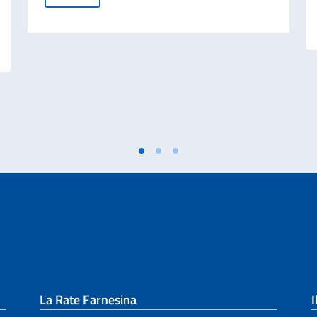
 cartacea per l’espatrio dal 3 agosto
La Rate Farnesina
I