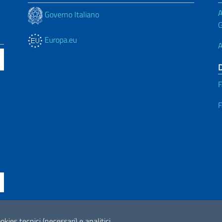
A
Governo Italiano
G
Europa.eu
A
F
F
ne di accessibilità
okies tecnici (necessari) e analitici.
2026 Copyright Min