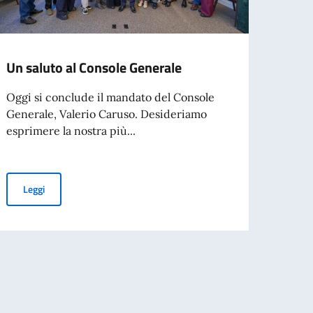
Un saluto al Console Generale
Itali
cultu
Oggi si conclude il mandato del Console
Gran
Generale, Valerio Caruso. Desideriamo
esprimere la nostra più...
Si è 
prima
Grand
Un saluto al Console Generale
Leggi
Leg