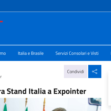
e menù
ia di Porto Alegre
amo
Italia e Brasile
Servizi Consolari e Visti
Condi
Condividi
r
a Stand Italia a Expointer