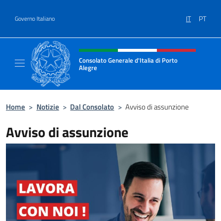
Salta al contenuto
IT
PT
Governo Italiano
Intestazione sito, social e menù
Consolato Generale d'Italia di Porto
Alegre
Il sito ufficiale del Consolato d'Italia di Port
Home
>
Notizie
>
Dal Consolato
>
Avviso di assunzione
Avviso di assunzione