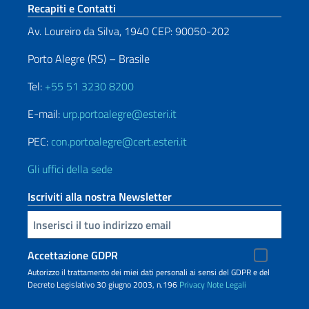
Sezione footer
Recapiti e Contatti
Av. Loureiro da Silva, 1940 CEP: 90050-202
Porto Alegre (RS) – Brasile
Tel:
+55 51 3230 8200
E-mail:
urp.portoalegre@esteri.it
PEC:
con.portoalegre@cert.esteri.it
Gli uffici della sede
Iscriviti alla nostra Newsletter
Inserisci la tua email
Accettazione GDPR
Autorizzo il trattamento dei miei dati personali ai sensi del GDPR e del
Decreto Legislativo 30 giugno 2003, n.196
Privacy
Note Legali