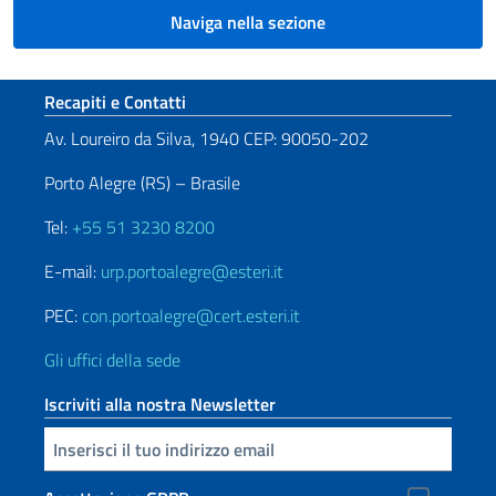
Naviga nella sezione
Sezione footer
Recapiti e Contatti
Av. Loureiro da Silva, 1940 CEP: 90050-202
Porto Alegre (RS) – Brasile
Tel:
+55 51 3230 8200
E-mail:
urp.portoalegre@esteri.it
PEC:
con.portoalegre@cert.esteri.it
Gli uffici della sede
Iscriviti alla nostra Newsletter
Inserisci la tua email