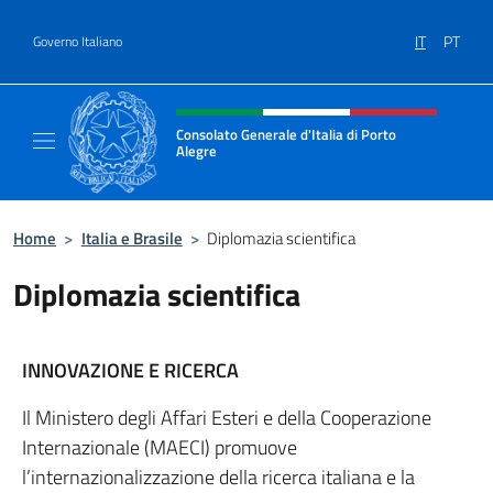
Salta al contenuto
IT
PT
Governo Italiano
Intestazione sito, social e menù
Consolato Generale d'Italia di Porto
Alegre
Il sito ufficiale del Consolato d'Italia di Port
Home
>
Italia e Brasile
>
Diplomazia scientifica
Diplomazia scientifica
INNOVAZIONE E RICERCA
Il Ministero degli Affari Esteri e della Cooperazione
Internazionale (MAECI) promuove
l’internazionalizzazione della ricerca italiana e la