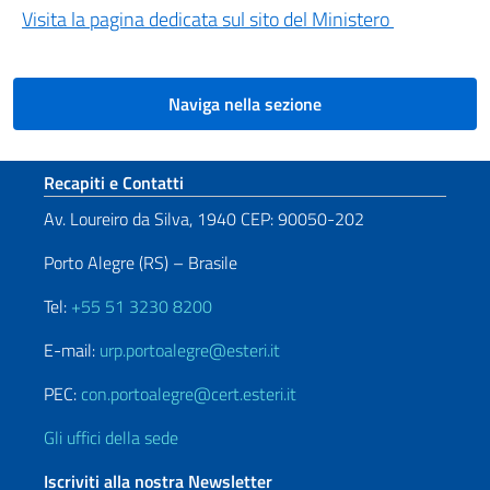
Visita la pagina dedicata sul sito del Ministero
Naviga nella sezione
Sezione footer
Recapiti e Contatti
Av. Loureiro da Silva, 1940 CEP: 90050-202
Porto Alegre (RS) – Brasile
Tel:
+55 51 3230 8200
E-mail:
urp.portoalegre@esteri.it
PEC:
con.portoalegre@cert.esteri.it
Gli uffici della sede
Iscriviti alla nostra Newsletter