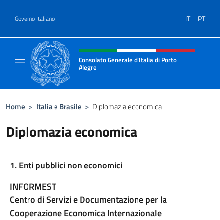
Salta al contenuto
IT
PT
Governo Italiano
Intestazione sito, social e menù
Consolato Generale d'Italia di Porto
Alegre
Il sito ufficiale del Consolato d'Italia di Port
Home
>
Italia e Brasile
>
Diplomazia economica
Diplomazia economica
1. Enti pubblici non economici
INFORMEST
Centro di Servizi e Documentazione per la
Cooperazione Economica Internazionale